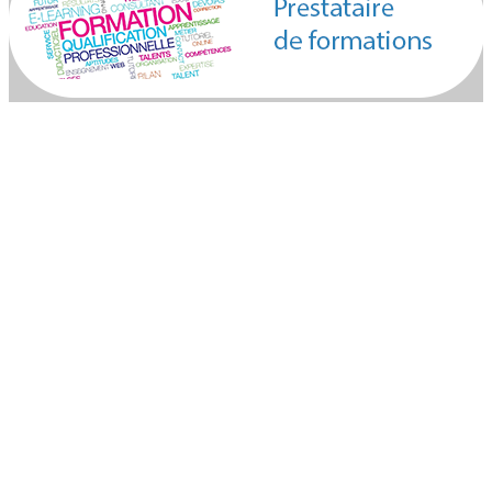
Actions proposées
Le projet repose sur un accompagnement progressif et
inclusif autour des métiers de l’audiovisuel, à travers
des formations pratiques et encadrées :
Journalisme et expression orale
Prise de vue
Montage vidéo
Émission en direct ou Préenregistrée
Réalisation audiovisuelle
Publics bénéficiaires