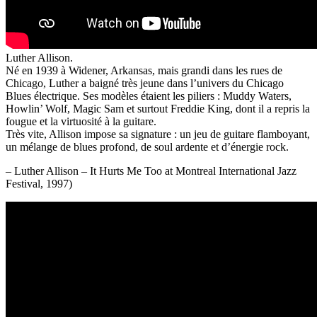
Luther Allison.
Né en 1939 à Widener, Arkansas, mais grandi dans les rues de
Chicago, Luther a baigné très jeune dans l’univers du Chicago
Blues électrique. Ses modèles étaient les piliers : Muddy Waters,
Howlin’ Wolf, Magic Sam et surtout Freddie King, dont il a repris la
fougue et la virtuosité à la guitare.
Très vite, Allison impose sa signature : un jeu de guitare flamboyant,
un mélange de blues profond, de soul ardente et d’énergie rock.
– Luther Allison – It Hurts Me Too at Montreal International Jazz
Festival, 1997)